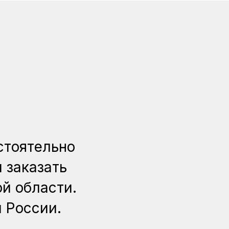
стоятельно
 заказать
й области.
й России.