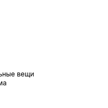
ьные вещи
ма