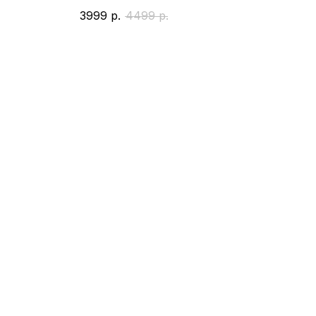
3999
р.
4499
р.