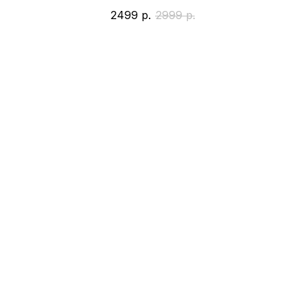
2499
р.
2999
р.