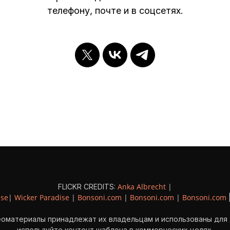
телефону, почте и в соцсетях.
Anka Albrecht
|
FLICKR CREDITS:
ise
|
Wicker Paradise
|
Bonsoni.com
|
Bonsoni.com
|
Bonsoni.com
еоматериалы принадлежат их владельцам и использованы для
используйте контент шаблона в коммерческих целях.